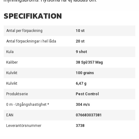
SPECIFIKATION
Antal per förpackning
10 st
Antal förpackningar i hel låda
20 st
Kula
9 shot
Kaliber
38 Spl/357 Mag
Kulvikt
100 grains
Kulvikt
6,47 g
Produktserie
Pest Control
0 m - Utgångshastighet *
304 m/s
EAN
076683037381
Leverantörsnummer
3738