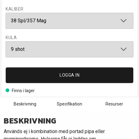
KALIBER
KULA
LOGGA IN
Finns i lager
Beskrivning
Specifikation
Resurser
BESKRIVNING
Används ej i kombination med portad pipa eller
mynningsbroms. Hylsorna får ej laddas om.