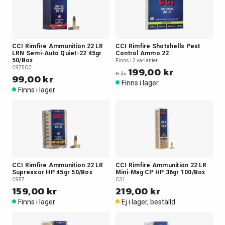
CCI Rimfire Ammunition 22 LR
CCI Rimfire Shotshells Pest
LRN Semi-Auto Quiet-22 45gr
Control Ammo 22
50/Box
Finns i 2 varianter
C975CC
199,00 kr
Från
99,00 kr
Finns i lager
Finns i lager
CCI Rimfire Ammunition 22 LR
CCI Rimfire Ammunition 22 LR
Supressor HP 45gr 50/Box
Mini-Mag CP HP 36gr 100/Box
C957
C31
159,00 kr
219,00 kr
Finns i lager
Ej i lager, beställd