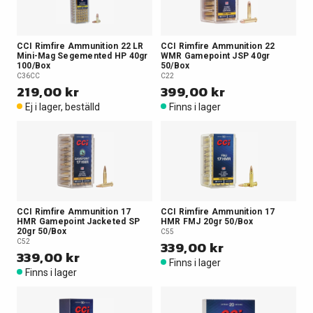
CCI Rimfire Ammunition 22 LR
CCI Rimfire Ammunition 22
Mini-Mag Segemented HP 40gr
WMR Gamepoint JSP 40gr
100/Box
50/Box
C36CC
C22
219,00 kr
399,00 kr
Ej i lager, beställd
Finns i lager
CCI Rimfire Ammunition 17
CCI Rimfire Ammunition 17
HMR Gamepoint Jacketed SP
HMR FMJ 20gr 50/Box
20gr 50/Box
C55
C52
339,00 kr
339,00 kr
Finns i lager
Finns i lager