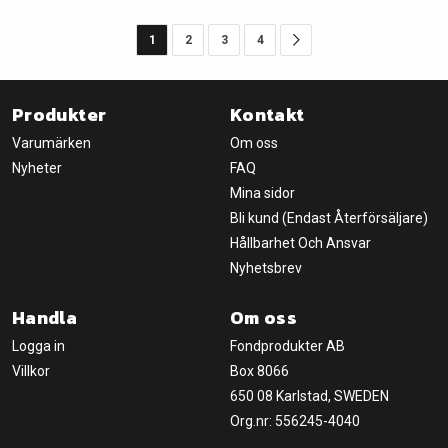
1
2
3
4
Produkter
Kontakt
Varumärken
Om oss
Nyheter
FAQ
Mina sidor
Bli kund (Endast Återförsäljare)
Hållbarhet Och Ansvar
Nyhetsbrev
Handla
Om oss
Logga in
Fondprodukter AB
Villkor
Box 8066
650 08 Karlstad, SWEDEN
Org.nr: 556245-4040