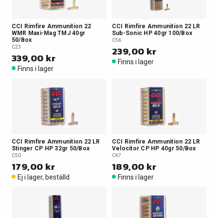
CCI Rimfire Ammunition 22
CCI Rimfire Ammunition 22 LR
WMR Maxi-Mag TMJ 40gr
Sub-Sonic HP 40gr 100/Box
50/Box
C56
C23
239,00 kr
339,00 kr
Finns i lager
Finns i lager
CCI Rimfire Ammunition 22 LR
CCI Rimfire Ammunition 22 LR
Stinger CP HP 32gr 50/Box
Velocitor CP HP 40gr 50/Box
C50
C47
179,00 kr
189,00 kr
Ej i lager, beställd
Finns i lager