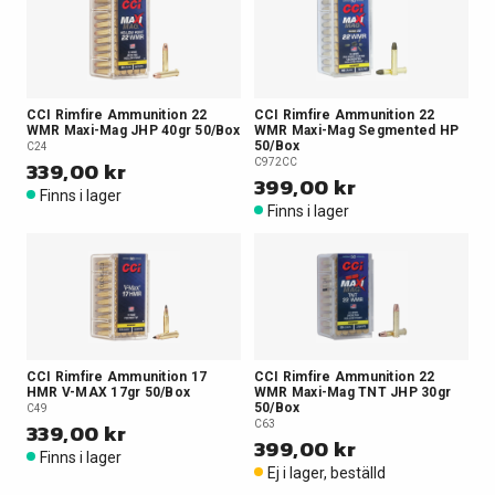
CCI Rimfire Ammunition 22
CCI Rimfire Ammunition 22
WMR Maxi-Mag JHP 40gr 50/Box
WMR Maxi-Mag Segmented HP
50/Box
C24
339,00 kr
C972CC
399,00 kr
Finns i lager
Finns i lager
CCI Rimfire Ammunition 17
CCI Rimfire Ammunition 22
HMR V-MAX 17gr 50/Box
WMR Maxi-Mag TNT JHP 30gr
50/Box
C49
339,00 kr
C63
399,00 kr
Finns i lager
Ej i lager, beställd