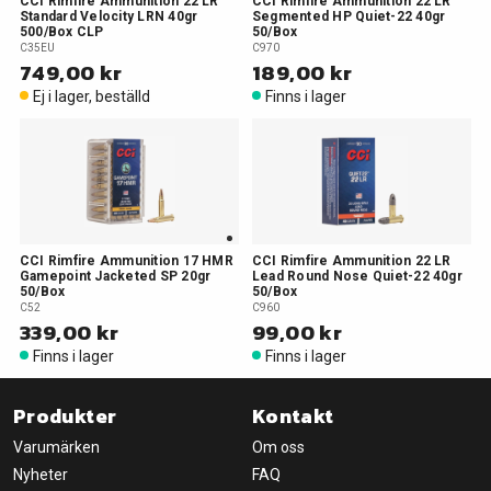
CCI Rimfire Ammunition 22 LR
CCI Rimfire Ammunition 22 LR
Standard Velocity LRN 40gr
Segmented HP Quiet-22 40gr
500/Box CLP
50/Box
C35EU
C970
749,00 kr
189,00 kr
Ej i lager, beställd
Finns i lager
CCI Rimfire Ammunition 17 HMR
CCI Rimfire Ammunition 22 LR
Gamepoint Jacketed SP 20gr
Lead Round Nose Quiet-22 40gr
50/Box
50/Box
C52
C960
339,00 kr
99,00 kr
Finns i lager
Finns i lager
Produkter
Kontakt
Varumärken
Om oss
Nyheter
FAQ