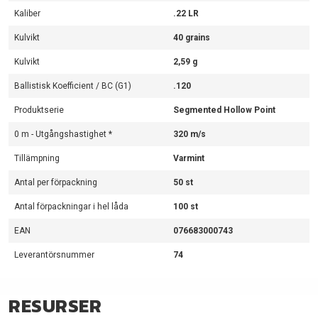
Kaliber
.22 LR
Kulvikt
40 grains
Kulvikt
2,59 g
Ballistisk Koefficient / BC (G1)
.120
Produktserie
Segmented Hollow Point
0 m - Utgångshastighet *
320 m/s
Tillämpning
Varmint
Antal per förpackning
50 st
Antal förpackningar i hel låda
100 st
EAN
076683000743
Leverantörsnummer
74
RESURSER