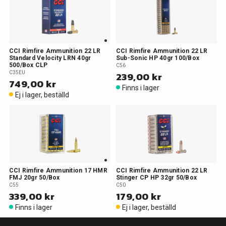
CCI Rimfire Ammunition 22 LR
CCI Rimfire Ammunition 22 LR
Standard Velocity LRN 40gr
Sub-Sonic HP 40gr 100/Box
500/Box CLP
C56
C35EU
239,00 kr
749,00 kr
Finns i lager
Ej i lager, beställd
CCI Rimfire Ammunition 17 HMR
CCI Rimfire Ammunition 22 LR
FMJ 20gr 50/Box
Stinger CP HP 32gr 50/Box
C55
C50
339,00 kr
179,00 kr
Finns i lager
Ej i lager, beställd