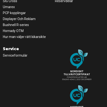
SIG Cross
Reservdelar
Umarex
PCP kopplingar
Displayer Och Reklam
Bushnell R-series
Hornady OTM
Hur man väljer rätt kikarsikte
Service
Serviceformulär