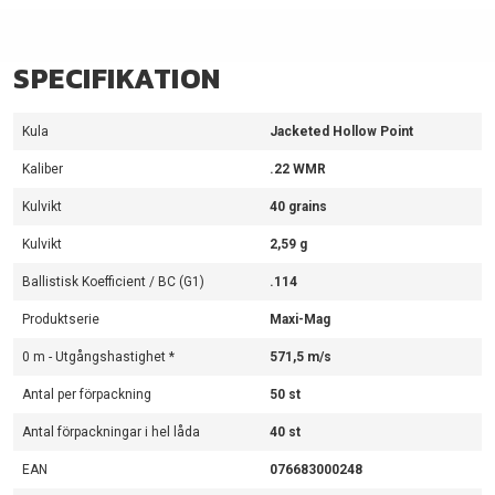
SPECIFIKATION
Kula
Jacketed Hollow Point
Kaliber
.22 WMR
Kulvikt
40 grains
Kulvikt
2,59 g
Ballistisk Koefficient / BC (G1)
.114
Produktserie
Maxi-Mag
0 m - Utgångshastighet *
571,5 m/s
Antal per förpackning
50 st
Antal förpackningar i hel låda
40 st
EAN
076683000248