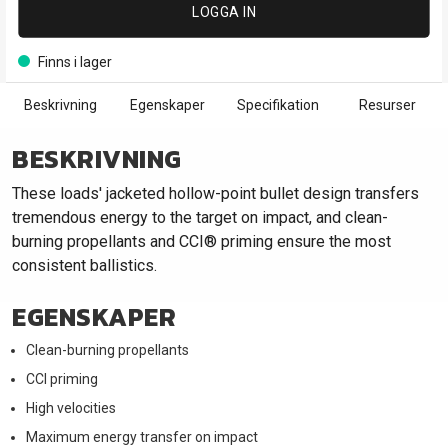
LOGGA IN
Finns i lager
Beskrivning
Egenskaper
Specifikation
Resurser
BESKRIVNING
These loads' jacketed hollow-point bullet design transfers
tremendous energy to the target on impact, and clean-
burning propellants and CCI® priming ensure the most
consistent ballistics.
EGENSKAPER
Clean-burning propellants
CCI priming
High velocities
Maximum energy transfer on impact