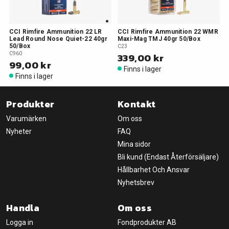
CCI Rimfire Ammunition 22 LR
CCI Rimfire Ammunition 22 WMR
Lead Round Nose Quiet-22 40gr
Maxi-Mag TMJ 40gr 50/Box
50/Box
C23
C960
339,00 kr
99,00 kr
Finns i lager
Finns i lager
Produkter
Kontakt
Varumärken
Om oss
Nyheter
FAQ
Mina sidor
Bli kund (Endast Återförsäljare)
Hållbarhet Och Ansvar
Nyhetsbrev
Handla
Om oss
Logga in
Fondprodukter AB