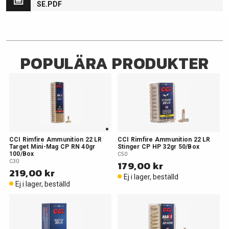
SE.PDF
POPULÄRA PRODUKTER
CCI Rimfire Ammunition 22 LR
CCI Rimfire Ammunition 22 LR
Target Mini-Mag CP RN 40gr
Stinger CP HP 32gr 50/Box
100/Box
C50
C30
179,00 kr
219,00 kr
Ej i lager, beställd
Ej i lager, beställd