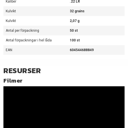
Kaliber
.22 LR
Kulvikt
32 grains
Kulvikt
2,07 g
Antal per förpackning
50 st
Antal förpackningar i hel låda
100 st
EAN
604544688849
RESURSER
Filmer