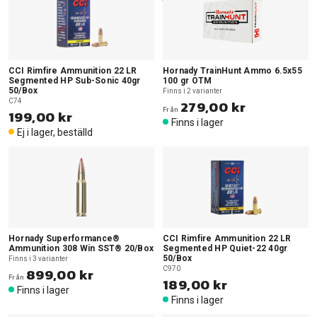
CCI Rimfire Ammunition 22 LR
Hornady TrainHunt Ammo 6.5x55
Segmented HP Sub-Sonic 40gr
100 gr OTM
50/Box
Finns i 2 varianter
C74
279,00 kr
Från
199,00 kr
Finns i lager
Ej i lager, beställd
Hornady Superformance®
CCI Rimfire Ammunition 22 LR
Ammunition 308 Win SST® 20/Box
Segmented HP Quiet-22 40gr
50/Box
Finns i 3 varianter
899,00 kr
C970
Från
189,00 kr
Finns i lager
Finns i lager