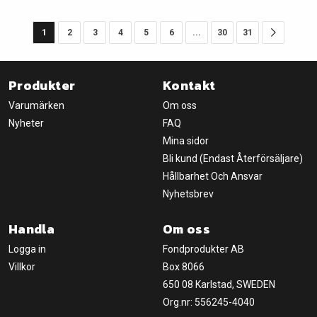
1
2
3
4
5
6
...
30
31
Produkter
Kontakt
Varumärken
Om oss
Nyheter
FAQ
Mina sidor
Bli kund (Endast Återförsäljare)
Hållbarhet Och Ansvar
Nyhetsbrev
Handla
Om oss
Logga in
Fondprodukter AB
Villkor
Box 8066
650 08 Karlstad, SWEDEN
Org.nr: 556245-4040