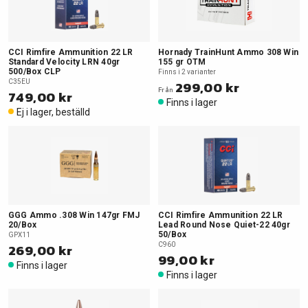
CCI Rimfire Ammunition 22 LR
Hornady TrainHunt Ammo 308 Win
Standard Velocity LRN 40gr
155 gr OTM
500/Box CLP
Finns i 2 varianter
C35EU
299,00 kr
Från
749,00 kr
Finns i lager
Ej i lager, beställd
GGG Ammo .308 Win 147gr FMJ
CCI Rimfire Ammunition 22 LR
20/Box
Lead Round Nose Quiet-22 40gr
50/Box
GPX11
269,00 kr
C960
99,00 kr
Finns i lager
Finns i lager