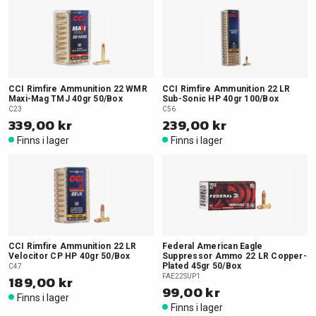
CCI Rimfire Ammunition 22 WMR
CCI Rimfire Ammunition 22 LR
Maxi-Mag TMJ 40gr 50/Box
Sub-Sonic HP 40gr 100/Box
C23
C56
339,00 kr
239,00 kr
Finns i lager
Finns i lager
CCI Rimfire Ammunition 22 LR
Federal American Eagle
Velocitor CP HP 40gr 50/Box
Suppressor Ammo 22 LR Copper-
Plated 45gr 50/Box
C47
189,00 kr
FAE22SUP1
99,00 kr
Finns i lager
Finns i lager