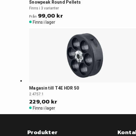
Snowpeak Round Pellets
Finns i 3 varianter
99,00 kr
Från
Finns i lager
Magasin till T4E HDR 50
2.4757.1
229,00 kr
Finns i lager
Produkter
Konta