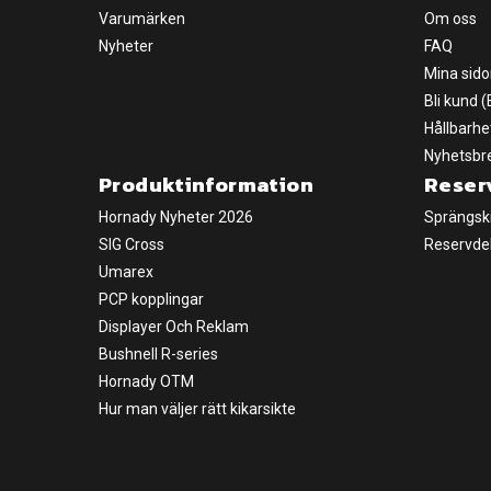
Varumärken
Om oss
Nyheter
FAQ
Mina sido
Bli kund 
Hållbarhe
Nyhetsbr
Produktinformation
Reser
Hornady Nyheter 2026
Sprängsk
SIG Cross
Reservde
Umarex
PCP kopplingar
Displayer Och Reklam
Bushnell R-series
Hornady OTM
Hur man väljer rätt kikarsikte