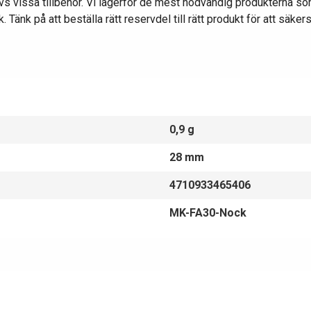
övs vissa tillbehör. Vi lagerför de mest nödvändig produkterna so
 Tänk på att beställa rätt reservdel till rätt produkt för att säker
0,9 g
28 mm
4710933465406
MK-FA30-Nock