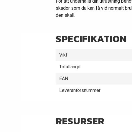
För att underhålla din utrustning beh
skador som du kan få vid normalt bruk.
den skall.
SPECIFIKATION
Vikt
Totallängd
EAN
Leverantörsnummer
RESURSER