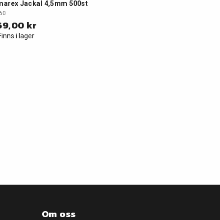
arex Jackal 4,5mm 500st
60
69,00 kr
Finns i lager
Om oss