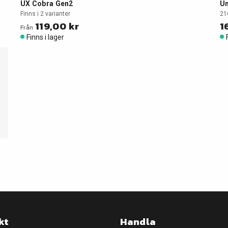
UX Cobra Gen2
Um
Finns i 2 varianter
21
119,00 kr
1
Från
Finns i lager
kt
Handla