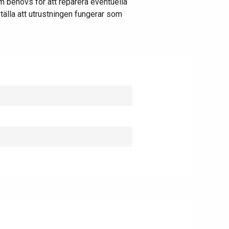
m behövs för att reparera eventuella
ställa att utrustningen fungerar som