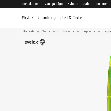
Kontakta oss
Vanliga frågor
Nyheter
Outlet
Prislistor
Skytte
Utrustning
Jakt & Fiske
Startsida
Skytte
Fritidsskytte
Bågskytte
Bågsky