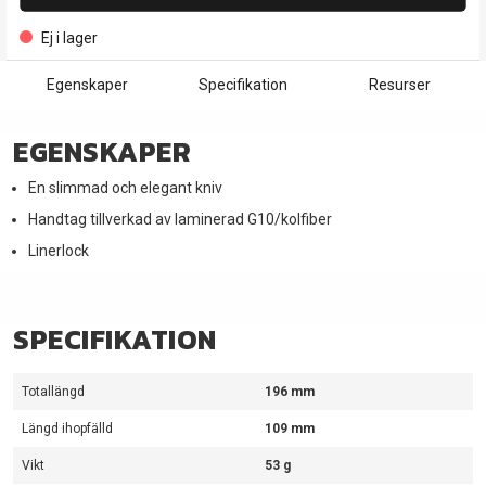
Ej i lager
Egenskaper
Specifikation
Resurser
EGENSKAPER
En slimmad och elegant kniv
Handtag tillverkad av laminerad G10/kolfiber
Linerlock
SPECIFIKATION
Totallängd
196 mm
Längd ihopfälld
109 mm
Vikt
53 g