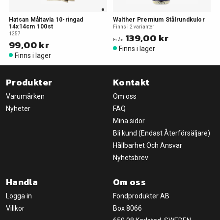
Hatsan Måltavla 10-ringad
Walther Premium Stålrundkulor
14x14cm 100st
Finns i 2 varianter
1257
139,00 kr
Från
99,00 kr
Finns i lager
Finns i lager
Produkter
Kontakt
Varumärken
Om oss
Nyheter
FAQ
Mina sidor
Bli kund (Endast Återförsäljare)
Hållbarhet Och Ansvar
Nyhetsbrev
Handla
Om oss
Logga in
Fondprodukter AB
Villkor
Box 8066