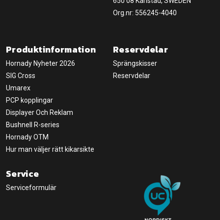
650 08 Karlstad, SWEDEN
Org.nr: 556245-4040
Produktinformation
Reservdelar
Hornady Nyheter 2026
Sprängskisser
SIG Cross
Reservdelar
Umarex
PCP kopplingar
Displayer Och Reklam
Bushnell R-series
Hornady OTM
Hur man väljer rätt kikarsikte
Service
Serviceformulär