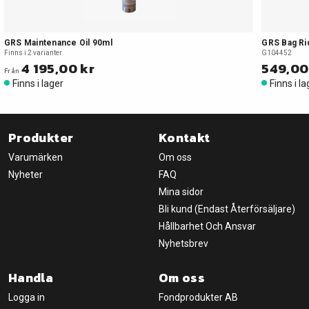
GRS Maintenance Oil 90ml
GRS Bag Ri
Finns i 2 varianter
G104452
4 195,00 kr
549,00
Från
Finns i lager
Finns i l
Produkter
Kontakt
Varumärken
Om oss
Nyheter
FAQ
Mina sidor
Bli kund (Endast Återförsäljare)
Hållbarhet Och Ansvar
Nyhetsbrev
Handla
Om oss
Logga in
Fondprodukter AB