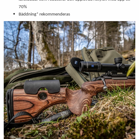
70%
Bäddning* rekommenderas