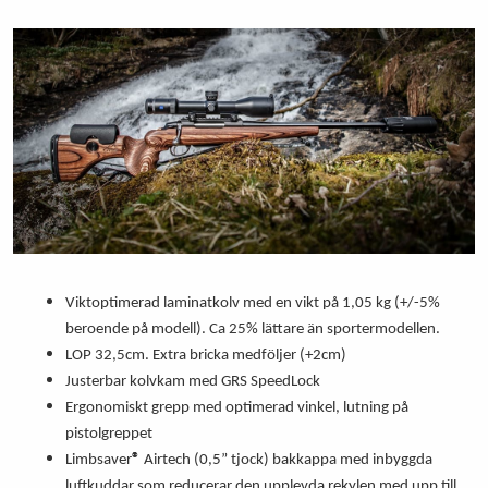
Viktoptimerad laminatkolv med en vikt på 1,05 kg (+/-5%
beroende på modell). Ca 25% lättare än sportermodellen.
LOP 32,5cm. Extra bricka medföljer (+2cm)
Justerbar kolvkam med GRS SpeedLock
Ergonomiskt grepp med optimerad vinkel, lutning på
pistolgreppet
Limbsaver
®
Airtech (0,5” tjock) bakkappa med inbyggda
luftkuddar som reducerar den upplevda rekylen med upp till