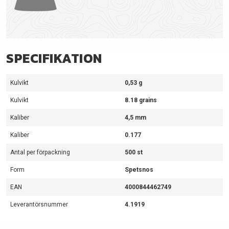
SPECIFIKATION
Kulvikt
0,53 g
Kulvikt
8.18 grains
Kaliber
4,5 mm
Kaliber
0.177
Antal per förpackning
500 st
Form
Spetsnos
EAN
4000844462749
Leverantörsnummer
4.1919