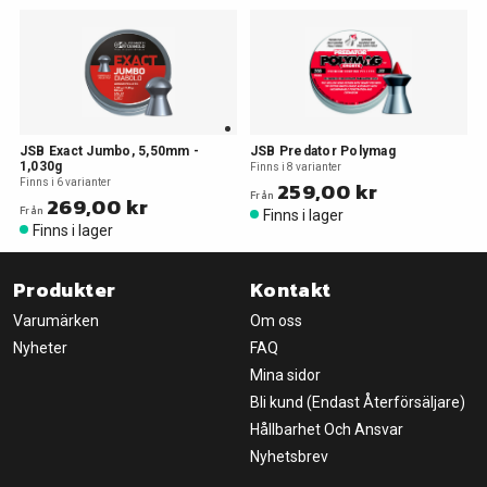
JSB Exact Jumbo, 5,50mm -
JSB Predator Polymag
1,030g
Finns i 8 varianter
Finns i 6 varianter
259,00 kr
Från
269,00 kr
Från
Finns i lager
Finns i lager
Produkter
Kontakt
Varumärken
Om oss
Nyheter
FAQ
Mina sidor
Bli kund (Endast Återförsäljare)
Hållbarhet Och Ansvar
Nyhetsbrev