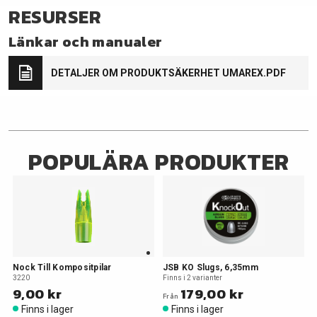
RESURSER
Länkar och manualer
DETALJER OM PRODUKTSÄKERHET UMAREX.PDF
POPULÄRA PRODUKTER
Nock Till Kompositpilar
JSB KO Slugs, 6,35mm
3220
Finns i 2 varianter
9,00 kr
179,00 kr
Från
Finns i lager
Finns i lager