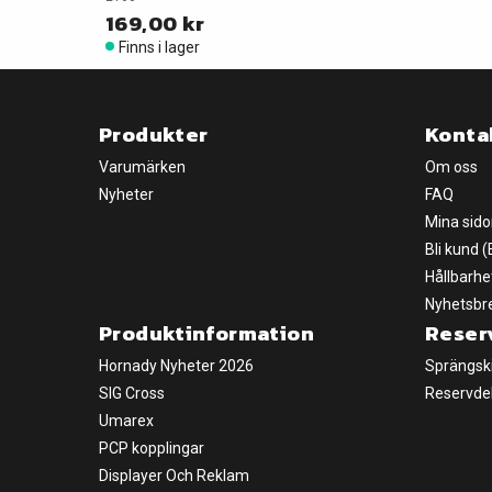
169,00 kr
Finns i lager
Produkter
Konta
Varumärken
Om oss
Nyheter
FAQ
Mina sido
Bli kund 
Hållbarhe
Nyhetsbr
Produktinformation
Reser
Hornady Nyheter 2026
Sprängsk
SIG Cross
Reservde
Umarex
PCP kopplingar
Displayer Och Reklam