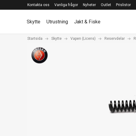
Kontakta oss
Vanliga frågor
Nyheter
Outlet
Prislistor
Skytte
Utrustning
Jakt & Fiske
Startsida
Skytte
Vapen (Licens)
Reservdelar
R