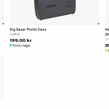
Sig Sauer Pistol Case
Ha
123620
Of
199,00 kr
11
3
Finns i lager