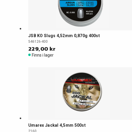
JSB KO Slugs 4,52mm 0,870g 400st
546126-400
229,00 kr
Finns i lager
Umarex Jackal 4,5mm 500st
2160