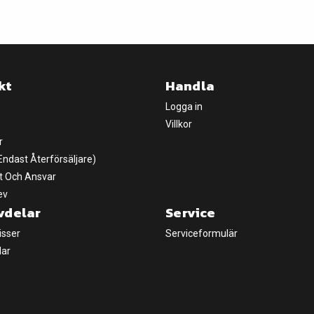
kt
Handla
Logga in
Villkor
r
(Endast Återförsäljare)
t Och Ansvar
ev
vdelar
Service
isser
Serviceformulär
lar