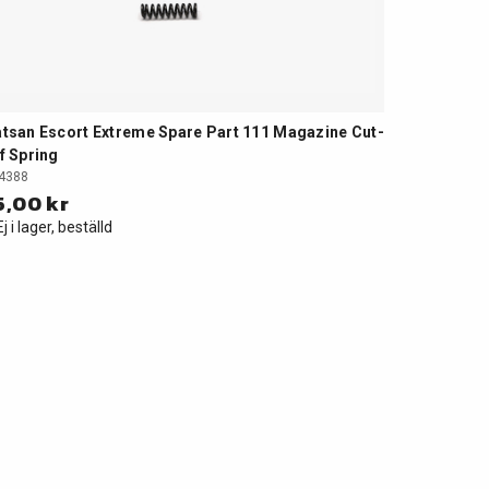
tsan Escort Extreme Spare Part 111 Magazine Cut-
f Spring
4388
5,00 kr
Ej i lager, beställd