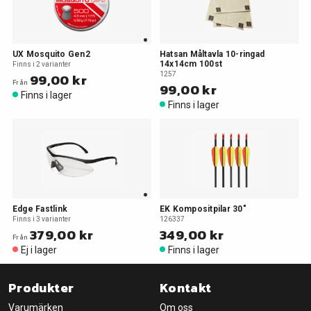
UX Mosquito Gen2
Hatsan Måltavla 10-ringad
14x14cm 100st
Finns i 2 varianter
99,00 kr
1257
Från
99,00 kr
Finns i lager
Finns i lager
Edge Fastlink
EK Kompositpilar 30"
Finns i 3 varianter
126337
379,00 kr
349,00 kr
Från
Ej i lager
Finns i lager
Produkter
Kontakt
Varumärken
Om oss