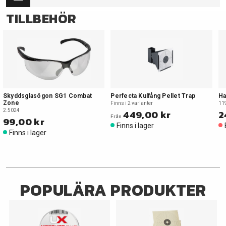
TILLBEHÖR
Skyddsglasögon SG1 Combat
Perfecta Kulfång Pellet Trap
Ha
Zone
Finns i 2 varianter
11
2.5024
449,00 kr
2
Från
99,00 kr
Finns i lager
Finns i lager
POPULÄRA PRODUKTER