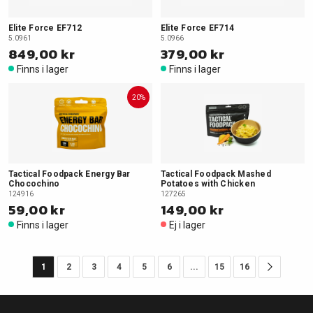
Elite Force EF712
Elite Force EF714
5.0961
5.0966
849,00 kr
379,00 kr
Finns i lager
Finns i lager
20%
Tactical Foodpack Energy Bar
Tactical Foodpack Mashed
Chocochino
Potatoes with Chicken
124916
127265
59,00 kr
149,00 kr
Finns i lager
Ej i lager
1
2
3
4
5
6
...
15
16