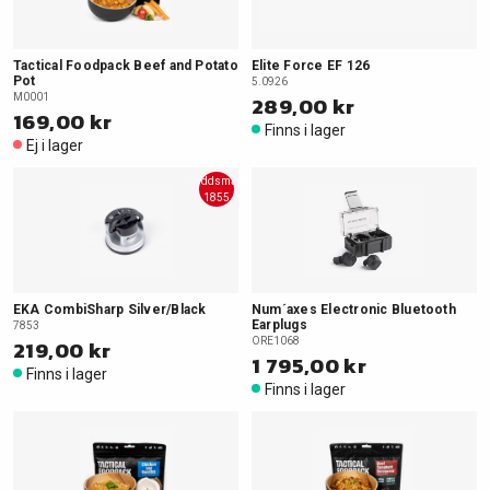
Tactical Foodpack Beef and Potato
Elite Force EF 126
Pot
5.0926
M0001
289,00 kr
169,00 kr
Finns i lager
Ej i lager
Skyddsmask
1855
EKA CombiSharp Silver/Black
Num´axes Electronic Bluetooth
Earplugs
7853
219,00 kr
ORE1068
1 795,00 kr
Finns i lager
Finns i lager