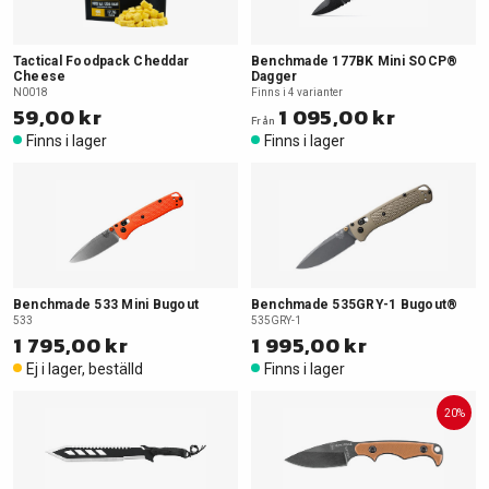
Tactical Foodpack Cheddar
Benchmade 177BK Mini SOCP®
Cheese
Dagger
N0018
Finns i 4 varianter
59,00 kr
1 095,00 kr
Från
Finns i lager
Finns i lager
Benchmade 533 Mini Bugout
Benchmade 535GRY-1 Bugout®
533
535GRY-1
1 795,00 kr
1 995,00 kr
Ej i lager, beställd
Finns i lager
20%