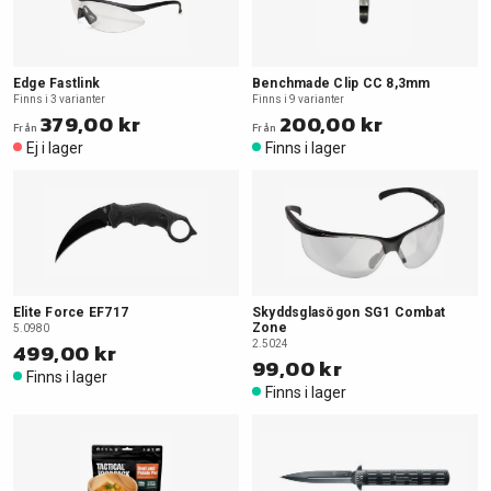
Edge Fastlink
Benchmade Clip CC 8,3mm
Finns i 3 varianter
Finns i 9 varianter
379,00 kr
200,00 kr
Från
Från
Ej i lager
Finns i lager
Elite Force EF717
Skyddsglasögon SG1 Combat
Zone
5.0980
499,00 kr
2.5024
99,00 kr
Finns i lager
Finns i lager