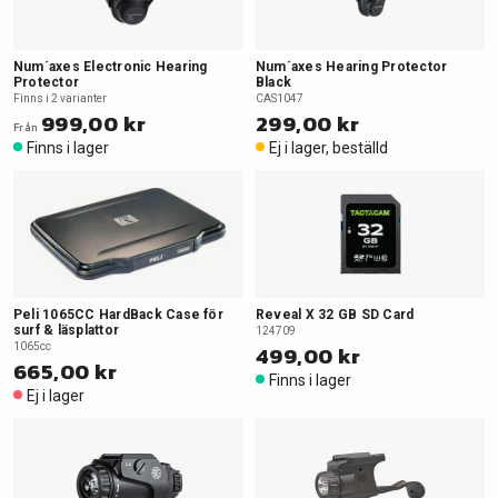
Num´axes Electronic Hearing
Num´axes Hearing Protector
Protector
Black
Finns i 2 varianter
CAS1047
999,00 kr
299,00 kr
Från
Finns i lager
Ej i lager, beställd
Peli 1065CC HardBack Case för
Reveal X 32 GB SD Card
surf & läsplattor
124709
1065cc
499,00 kr
665,00 kr
Finns i lager
Ej i lager