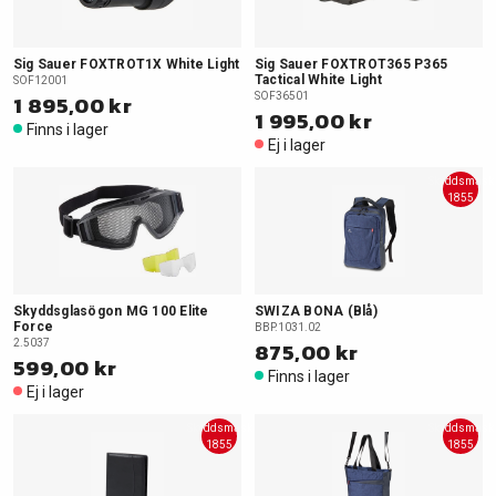
Sig Sauer FOXTROT1X White Light
Sig Sauer FOXTROT365 P365
Tactical White Light
SOF12001
1 895,00 kr
SOF36501
1 995,00 kr
Finns i lager
Ej i lager
Skyddsmask
1855
Skyddsglasögon MG 100 Elite
SWIZA BONA (Blå)
Force
BBP.1031.02
2.5037
875,00 kr
599,00 kr
Finns i lager
Ej i lager
Skyddsmask
Skyddsmask
1855
1855