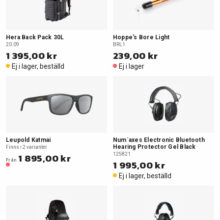
Hera Back Pack 30L
Hoppe's Bore Light
20.09
BRL1
1 395,00 kr
239,00 kr
Ej i lager, beställd
Ej i lager
Leupold Katmai
Num´axes Electronic Bluetooth
Hearing Protector Gel Black
Finns i 2 varianter
1 895,00 kr
125821
Från
1 995,00 kr
Ej i lager, beställd